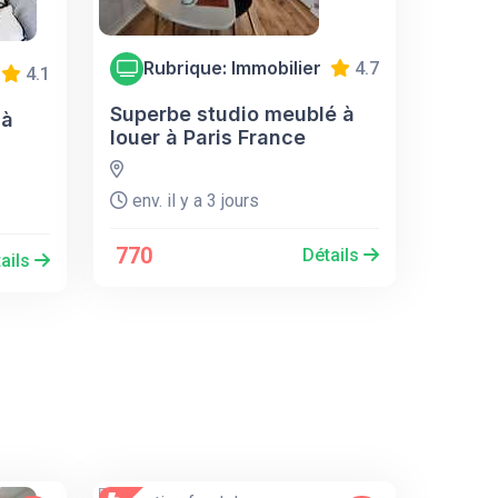
Rubrique: Immobilier
4.7
4.1
Superbe studio meublé à
 à
louer à Paris France
env. il y a 3 jours
770
Détails
ails