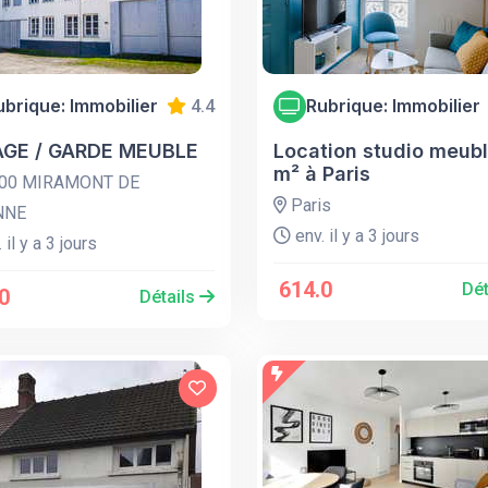
ubrique: Immobilier
Rubrique: Immobilier
4.4
GE / GARDE MEUBLE
Location studio meubl
m² à Paris
00 MIRAMONT DE
Paris
NNE
env. il y a 3 jours
 il y a 3 jours
614.0
Dét
0
Détails