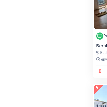
R
Bera
Bouh
env.
.0