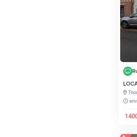
R
LOCA
Thou
env.
140