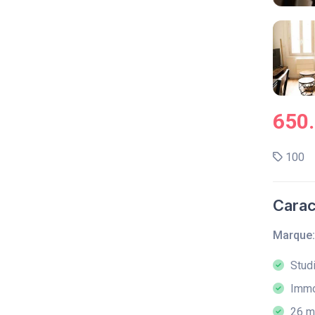
650
100
Carac
Marque:
Studi
Immob
26 m²