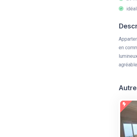
idéal
Descr
Appartem
en commu
lumineux
agréable
Autre