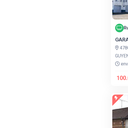
R
GARA
478
GUYE
env.
100.