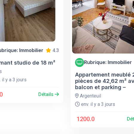
ubrique: Immobilier
4.3
Rubrique: Immobilier
mant studio de 18 m²
s
Appartement meublé 
 il y a 3 jours
pièces de 42,62 m² a
balcon et parking –
0
Détails
Argenteuil
env. il y a 3 jours
1200.0
Dét