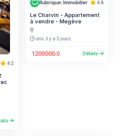
Rubrique: Immobilier
4.8
Le Charvin - Appartement
à vendre - Megève
env. il y a 3 jours
1200000.0
Détails
4.2
2
vec
ails