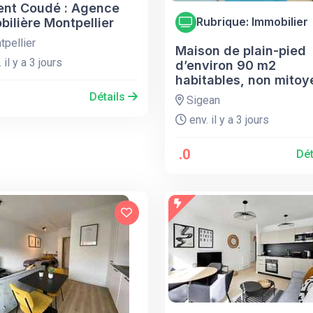
ent Coudé : Agence
Rubrique: Immobilier
ilière Montpellier
pellier
Maison de plain-pied
 il y a 3 jours
d’environ 90 m2
habitables, non mito
Détails
Sigean
env. il y a 3 jours
.0
Dét