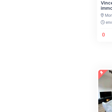
Vinc
immob
Mont
env.
0