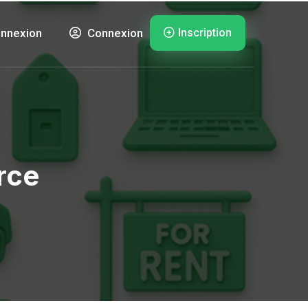
Inscription
nnexion
Connexion
rce