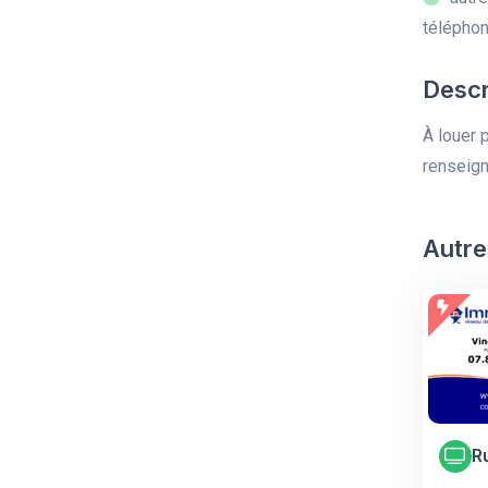
télépho
Descr
À louer 
renseig
Autre
R