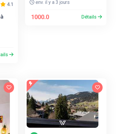
env. il y a 3 jours
4.1
 à
1000.0
Détails
ails