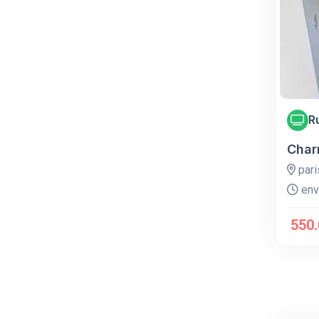
R
Char
pari
env.
550.