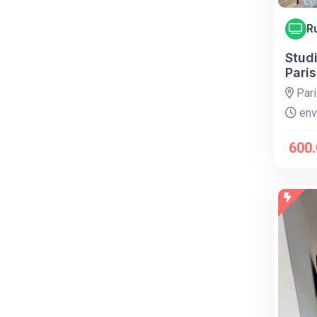
R
Stud
Paris
Pari
env.
600.