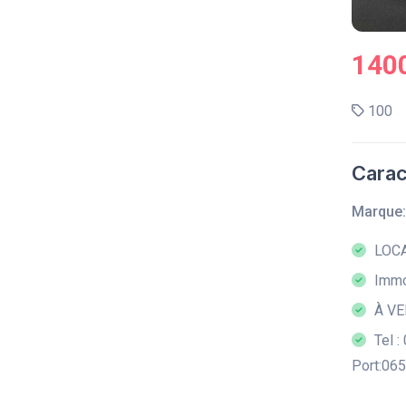
140
100
Carac
Marque:
LOCA
Immob
À VE
Tel 
Port:06