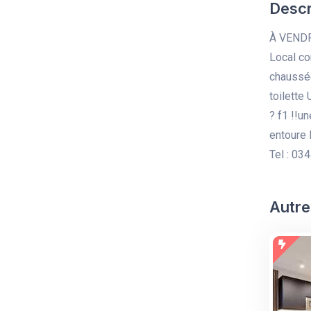
Descr
À VEND
Local co
chaussée
toilette
? f1 !!u
entoure l
Tel : 0
Autre