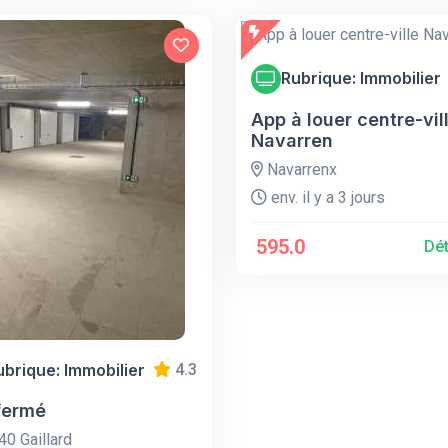
Rubrique: Immobilier
App à louer centre-vil
Navarren
Navarrenx
env. il y a 3 jours
595.0
Dét
ubrique: Immobilier
4.3
fermé
0 Gaillard