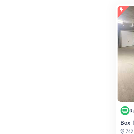
R
Box 
7424