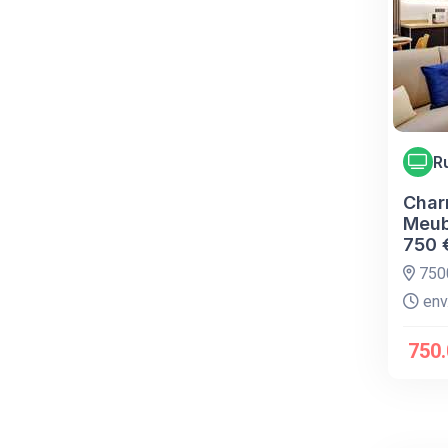
R
Char
Meub
750 
7500
env.
750.