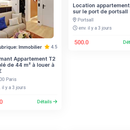
Location appartement
sur le port de portsall
Portsall
env. il y a 3 jours
500.0
Dét
ubrique: Immobilier
4.5
mant Appartement T2
lé de 44 m² à louer à
€
0 Paris
 il y a 3 jours
0
Détails