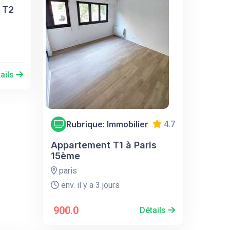
 T2
ails
Rubrique: Immobilier
4.7
Appartement T1 à Paris
15ème
paris
env. il y a 3 jours
900.0
Détails