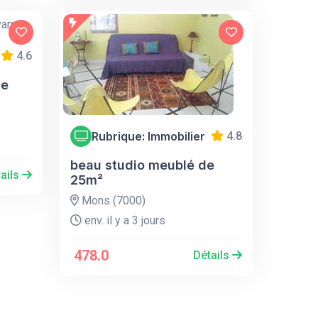
4.6
le
Rubrique: Immobilier
4.8
beau studio meublé de
ails
25m²
Mons (7000)
env. il y a 3 jours
478.0
Détails