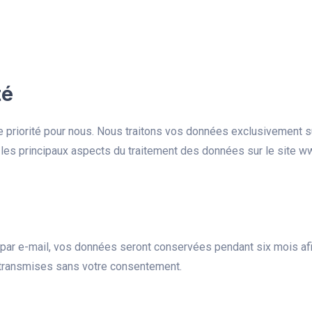
Accueil
Inscription
Co
té
 priorité pour nous. Nous traitons vos données exclusivement su
es principaux aspects du traitement des données sur le site www.
u par e-mail, vos données seront conservées pendant six mois afi
 transmises sans votre consentement.