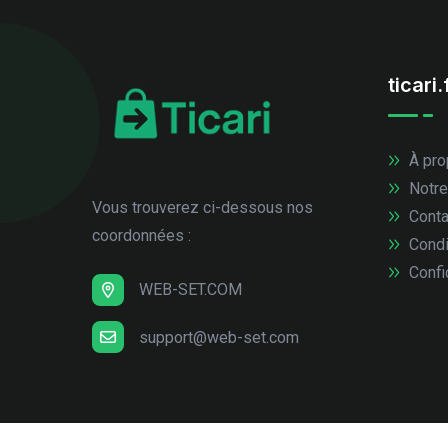
ticari.
À pro
Notre
Vous trouverez ci-dessous nos
Conta
coordonnées :
Condi
Confid
WEB-SET.COM
support@web-set.com