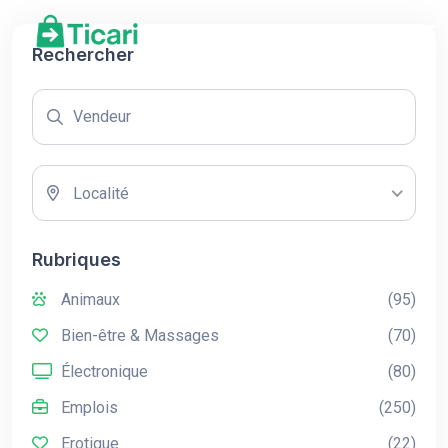
Rechercher
Localité
Rubriques
Animaux
(95)
Bien-être & Massages
(70)
Électronique
(80)
Emplois
(250)
Erotique
(22)