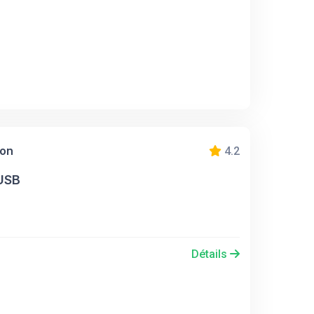
ion
4.2
USB
Détails