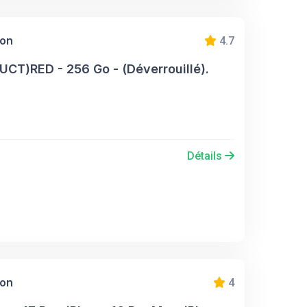
ion
4.7
CT)RED - 256 Go - (Déverrouillé).
Détails
ion
4