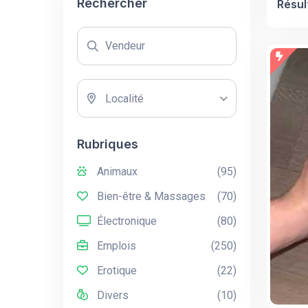
Rechercher
Résul
Localité
Rubriques
Animaux
(95)
Bien-être & Massages
(70)
Électronique
(80)
Emplois
(250)
Erotique
(22)
Divers
(10)