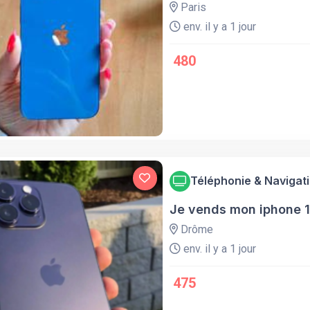
Paris
env. il y a 1 jour
480
Téléphonie & Navigat
Je vends mon iphone 1
Drôme
env. il y a 1 jour
475