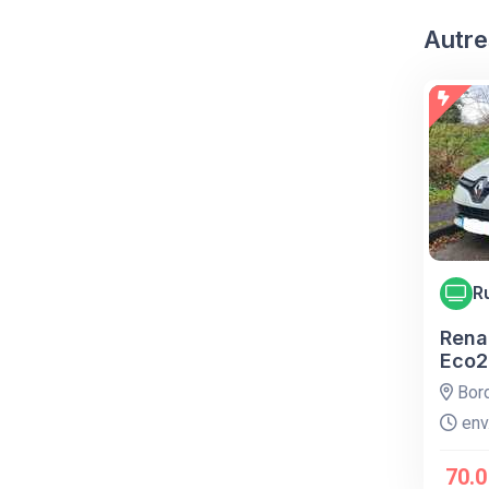
Autre
R
Renau
Eco2
Bor
env.
70.0