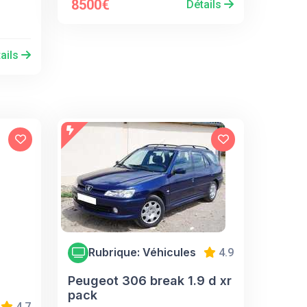
8500€
Détails
ails
Rubrique: Véhicules
4.9
Peugeot 306 break 1.9 d xr
pack
4.7