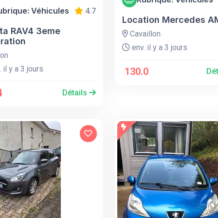
ubrique: Véhicules
4.7
Location Mercedes 
ta RAV4 3eme
Cavaillon
ration
env. il y a 3 jours
lon
 il y a 3 jours
130.0
Dét
4
Détails