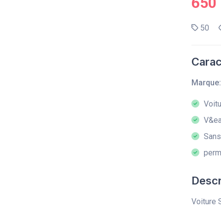
650
50
Carac
Marque:
Voitu
V&eac
Sans 
permi
Descr
Voiture 