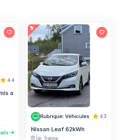
4.4
mis a
Rubrique: Véhicules
4.3
Nissan Leaf 62kWh
ails
Île_france