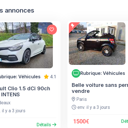
s annonces
Rubrique: Véhicules
ubrique: Véhicules
4.1
Belle voiture sans per
lt Clio 1.5 dCi 90ch
vendre
 INTENS
Paris
deaux
env. il y a 3 jours
 il y a 3 jours
1500€
Dét
Détails