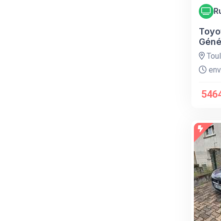
R
Toyo
Géné
Tou
env.
546