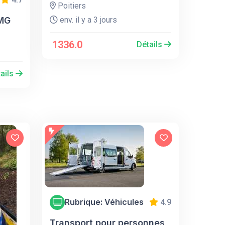
Poitiers
AMG
env. il y a 3 jours
1336.0
Détails
ails
Rubrique: Véhicules
4.9
Transport pour personnes