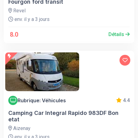
Fourgon ford transit
Revel
env. il y a 3 jours
8.0
Détails
Rubrique: Véhicules
4.4
Camping Car Integral Rapido 983DF Bon
etat
Aizenay
env. il y a 3 jours