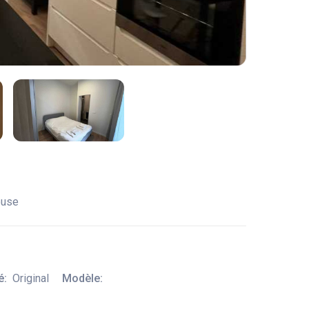
ouse
é:
Original
Modèle: