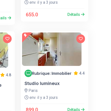
env. il y a 3 jours
655.0
Détails
ails
Rubrique: Immobilier
4.4
4.8
Studio lumineux
e
Paris
env. il y a 3 jours
899.0
Détails