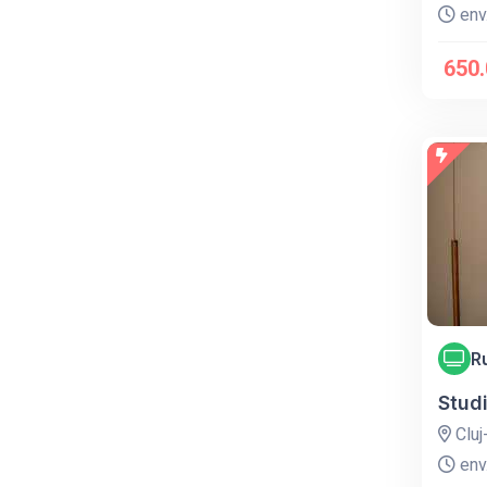
env.
650.
R
Stud
Cluj
env.