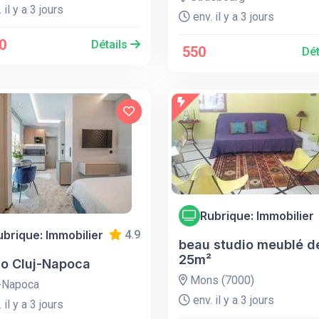
 il y a 3 jours
env. il y a 3 jours
0
Détails
550
Dét
Rubrique: Immobilier
ubrique: Immobilier
4.9
beau studio meublé d
25m²
io Cluj-Napoca
Mons (7000)
-Napoca
env. il y a 3 jours
 il y a 3 jours