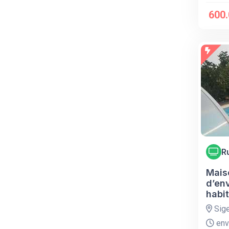
600.
R
Mais
d’en
habi
Sig
env.