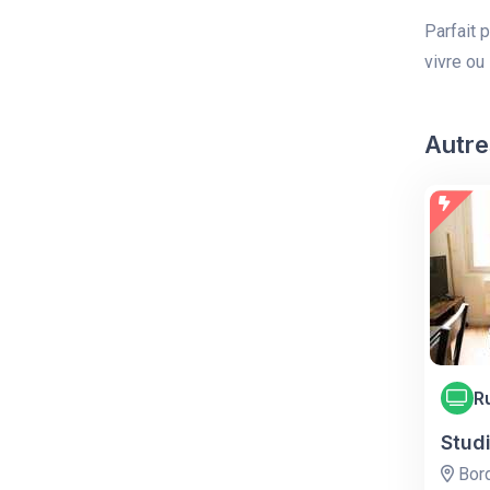
Parfait 
vivre ou 
Autre
R
Stud
Bor