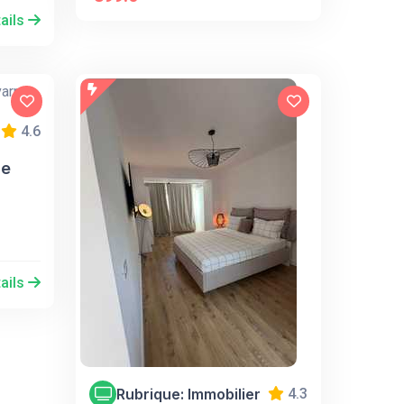
ails
4.6
le
ails
Rubrique: Immobilier
4.3