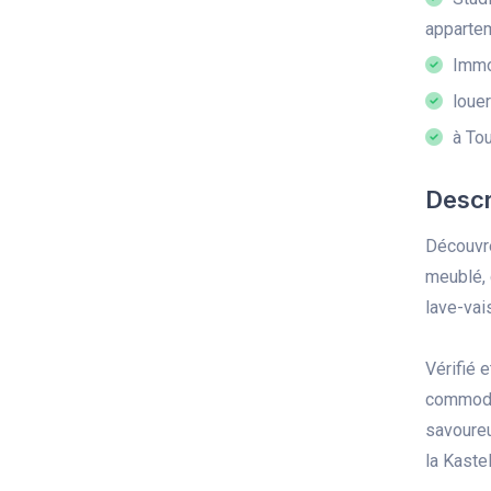
appartem
Immob
louer
à Tou
Descr
Découvre
meublé, 
lave-vais
Vérifié 
commodit
savoureu
la Kaste