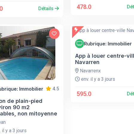
478.0
Dét
0
Détails
Rubrique: Immobilier
App à louer centre-vil
Navarren
Navarrenx
env. il y a 3 jours
ubrique: Immobilier
4.5
595.0
Dét
on de plain-pied
viron 90 m2
tables, non mitoyenne
ean
 il y a 3 jours