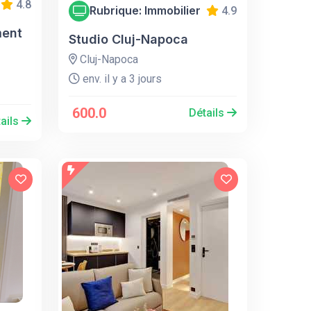
4.8
Rubrique: Immobilier
4.9
ment
Studio Cluj-Napoca
Cluj-Napoca
env. il y a 3 jours
600.0
Détails
ails