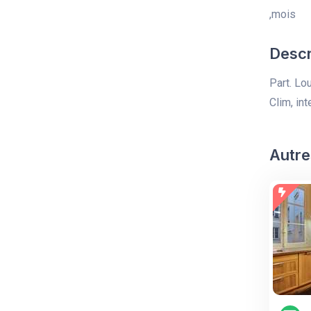
,mois
Descr
Part. Lo
Clim, int
Autre