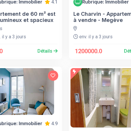
ubrique: Immobilier
Rubrique: Immobilier
4.1
rtement de 60 m² est
Le Charvin - Apparte
 lumineux et spacieux
à vendre - Megève
s
 il y a 3 jours
env. il y a 3 jours
0
1200000.0
Détails
Dét
ubrique: Immobilier
4.9