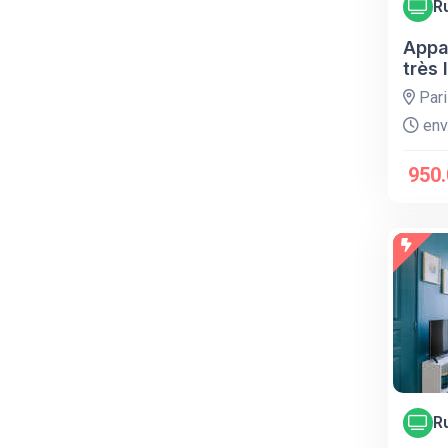
R
Appa
très
Pari
env.
950.
R