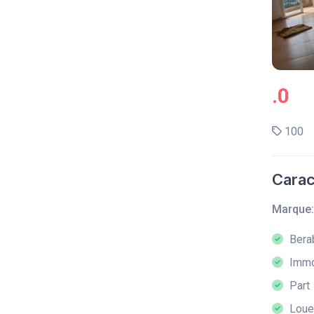
.0
100
Carac
Marque:
Bera
Immob
Part
Loue 