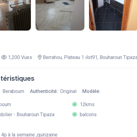
1,200 Vues
Berrahou, Plateau 1 ilot91, Bouharoun Tipaz
téristiques
Beraboum
Authenticité:
Original
Modèle:
boum
12kms
ilier - Bouharoun Tipaza
balcons
4p à la semaine ,quinzaine