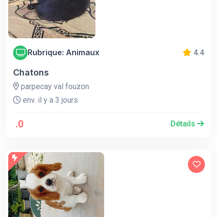
Rubrique: Animaux
4.4
Chatons
parpecay val fouzon
env. il y a 3 jours
.0
Détails