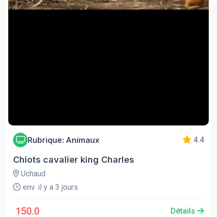
Rubrique: Animaux
4.4
Chiots cavalier king Charles
Uchaud
env. il y a 3 jours
150.0
Détails