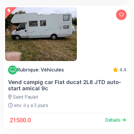
Rubrique: Véhicules
4.4
Vend campig car Fiat ducat 2L8 JTD auto-
start amical 9c
Saint Paulet
env. il y a 3 jours
21500.0
Détails