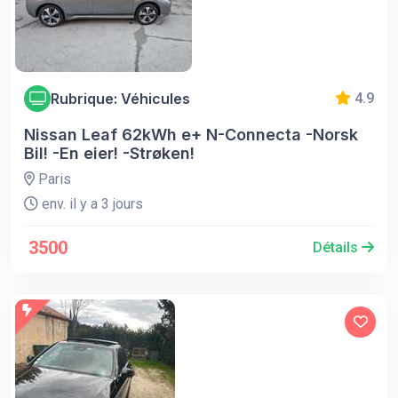
Rubrique: Véhicules
4.9
Nissan Leaf 62kWh e+ N-Connecta -Norsk
Bil! -En eier! -Strøken!
Paris
env. il y a 3 jours
3500
Détails