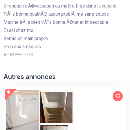
3 fonction d'Ã©vacuation ou mettre flitre dans la cuisine
TrÃ¨s bonne qualitÃ© aucun problÃ¨me sans soucis
Marche trÃ¨s bien trÃ¨s bonne Ã©tat et impeccable
Essai chez moi
Remis en main propre
Stop aux arnaques
VOIR PHOTOS
Autres annonces