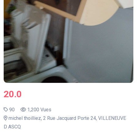
20.0
90
1,200 Vues
michel thoilliez, 2 Rue Jacquard Porte 24, VILLENEUVE
D ASCQ