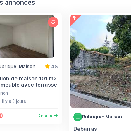
s annonces
ubrique: Maison
4.8
tion de maison 101 m2
 meuble avec terrasse
gnon
 il y a 3 jours
0
Détails
Rubrique: Maison
Débarras