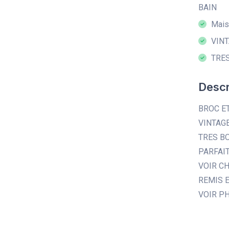
BAIN
Maiso
VINT
TRES
Descr
BROC ET
VINTAG
TRES B
PARFAI
VOIR C
REMIS 
VOIR P