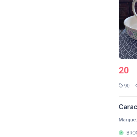
20
90
Carac
Marque:
BROC