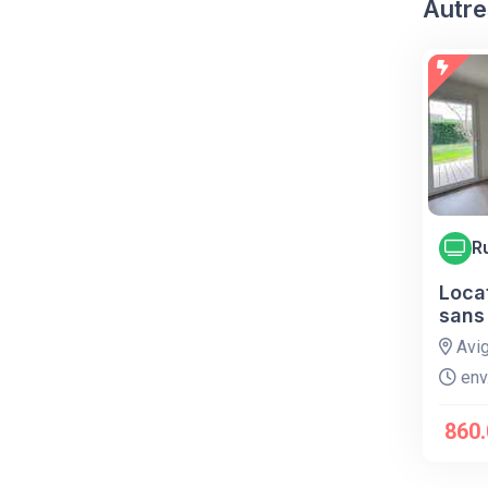
Autre
R
Loca
sans
Avi
env.
860.