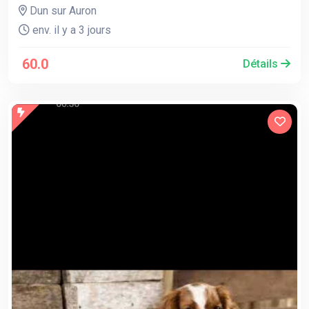
Dun sur Auron
env. il y a 3 jours
60.0
Détails