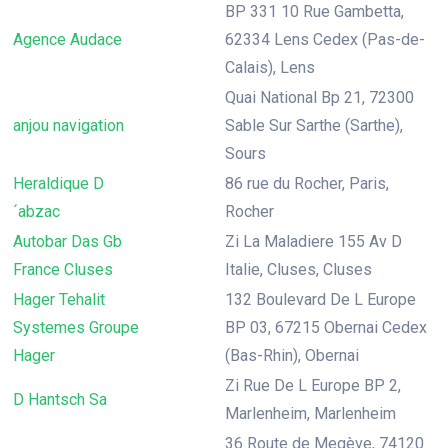
BP 331 10 Rue Gambetta,
Agence Audace
62334 Lens Cedex (Pas-de-
Calais), Lens
Quai National Bp 21, 72300
anjou navigation
Sable Sur Sarthe (Sarthe),
Sours
Heraldique D
86 rue du Rocher, Paris,
´abzac
Rocher
Autobar Das Gb
Zi La Maladiere 155 Av D
France Cluses
Italie, Cluses, Cluses
Hager Tehalit
132 Boulevard De L Europe
Systemes Groupe
BP 03, 67215 Obernai Cedex
Hager
(Bas-Rhin), Obernai
Zi Rue De L Europe BP 2,
D Hantsch Sa
Marlenheim, Marlenheim
36 Route de Megève, 74120