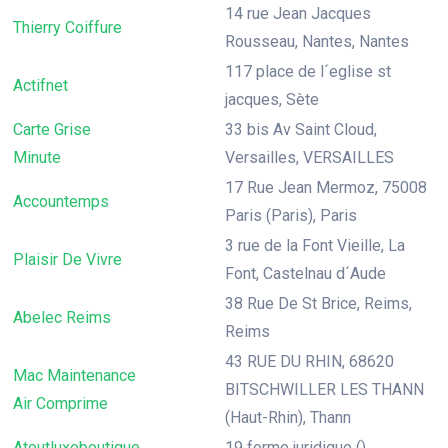
14 rue Jean Jacques
Thierry Coiffure
Rousseau, Nantes, Nantes
117 place de l´eglise st
Actifnet
jacques, Sète
Carte Grise
33 bis Av Saint Cloud,
Minute
Versailles, VERSAILLES
17 Rue Jean Mermoz, 75008
Accountemps
Paris (Paris), Paris
3 rue de la Font Vieille, La
Plaisir De Vivre
Font, Castelnau d´Aude
38 Rue De St Brice, Reims,
Abelec Reims
Reims
43 RUE DU RHIN, 68620
Mac Maintenance
BITSCHWILLER LES THANN
Air Comprime
(Haut-Rhin), Thann
Atoutluxeboutique
19 forme juridique (),