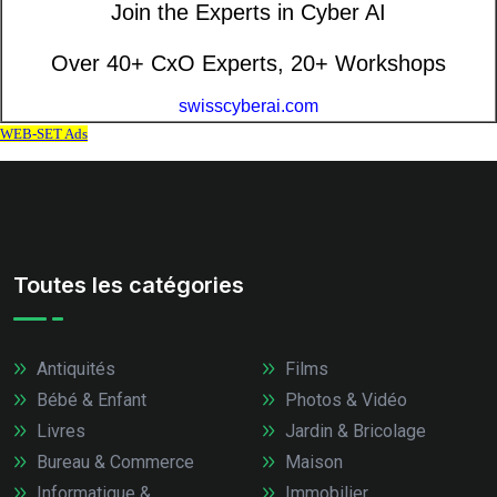
Toutes les catégories
Antiquités
Films
Bébé & Enfant
Photos & Vidéo
Livres
Jardin & Bricolage
Bureau & Commerce
Maison
Informatique &
Immobilier