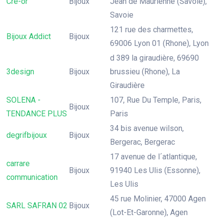
Cre-or
Bijoux
Jean de Maurienne (Savoie),
Savoie
121 rue des charmettes,
Bijoux Addict
Bijoux
69006 Lyon 01 (Rhone), Lyon
d 389 la giraudière, 69690
3design
Bijoux
brussieu (Rhone), La
Giraudière
SOLENA -
107, Rue Du Temple, Paris,
Bijoux
TENDANCE PLUS
Paris
34 bis avenue wilson,
degrifbijoux
Bijoux
Bergerac, Bergerac
17 avenue de l´atlantique,
carrare
Bijoux
91940 Les Ulis (Essonne),
communication
Les Ulis
45 rue Molinier, 47000 Agen
SARL SAFRAN 02
Bijoux
(Lot-Et-Garonne), Agen