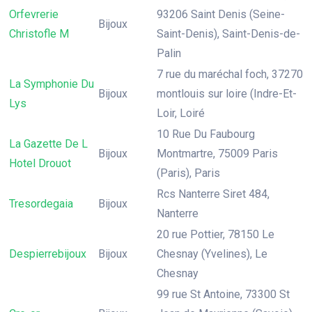
Orfevrerie
93206 Saint Denis (Seine-
Bijoux
Christofle M
Saint-Denis), Saint-Denis-de-
Palin
7 rue du maréchal foch, 37270
La Symphonie Du
Bijoux
montlouis sur loire (Indre-Et-
Lys
Loir, Loiré
10 Rue Du Faubourg
La Gazette De L
Bijoux
Montmartre, 75009 Paris
Hotel Drouot
(Paris), Paris
Rcs Nanterre Siret 484,
Tresordegaia
Bijoux
Nanterre
20 rue Pottier, 78150 Le
Despierrebijoux
Bijoux
Chesnay (Yvelines), Le
Chesnay
99 rue St Antoine, 73300 St