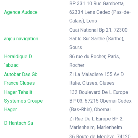
BP 331 10 Rue Gambetta,
Agence Audace
62334 Lens Cedex (Pas-de-
Calais), Lens
Quai National Bp 21, 72300
anjou navigation
Sable Sur Sarthe (Sarthe),
Sours
Heraldique D
86 rue du Rocher, Paris,
´abzac
Rocher
Autobar Das Gb
Zi La Maladiere 155 Av D
France Cluses
Italie, Cluses, Cluses
Hager Tehalit
132 Boulevard De L Europe
Systemes Groupe
BP 03, 67215 Obernai Cedex
Hager
(Bas-Rhin), Obernai
Zi Rue De L Europe BP 2,
D Hantsch Sa
Marlenheim, Marlenheim
36 Route de Megève, 74120