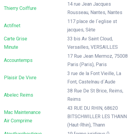
14 rue Jean Jacques
Thierry Coiffure
Rousseau, Nantes, Nantes
117 place de l´eglise st
Actifnet
jacques, Sète
Carte Grise
33 bis Av Saint Cloud,
Minute
Versailles, VERSAILLES
17 Rue Jean Mermoz, 75008
Accountemps
Paris (Paris), Paris
3 rue de la Font Vieille, La
Plaisir De Vivre
Font, Castelnau d´Aude
38 Rue De St Brice, Reims,
Abelec Reims
Reims
43 RUE DU RHIN, 68620
Mac Maintenance
BITSCHWILLER LES THANN
Air Comprime
(Haut-Rhin), Thann
Atoutluxeboutique
19 forme juridique (),