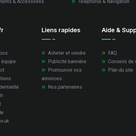
ents & Accessoires
Téléphonie & Navigation
fr
Liens rapides
Aide & Supp
pos
Acheter et vendre
FAQ
 équipe
Publicité bannière
Conseils de 
ct
Promouvoir vos
Plan du site
tions
annonces
entialité
Nos partenaires
ch
t
de
co.uk