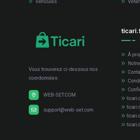
Véhicules
Vêtem
ticari.
À pro
Notre
Vous trouverez ci-dessous nos
Conta
coordonnées :
Condi
Confid
WEB-SET.COM
ticari.
ticari.i
support@web-set.com
ticari.
ticari.