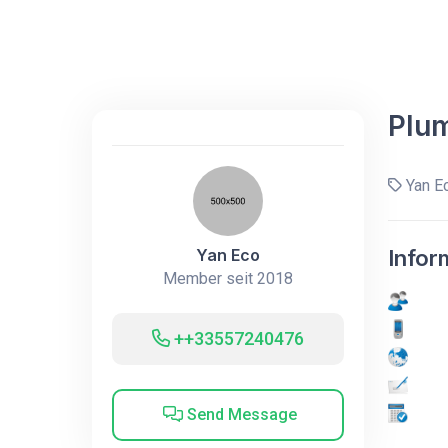
Plu
Yan E
Yan Eco
Infor
Member seit 2018
++33557240476
Send Message