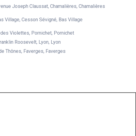
venue Joseph Claussat, Chamalières, Chamalières
as Village, Cesson Sévigné, Bas Village
des Violettes, Pornichet, Pornichet
ranklin Roosevelt, Lyon, Lyon
de Thônes, Faverges, Faverges