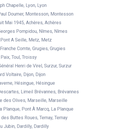
ph Chapelle, Lyon, Lyon
Paul Doumer, Montesson, Montesson
uit Mai 1945, Achères, Achères
Georges Pompidou, Nîmes, Nîmes
 Pont A Seille, Metz, Metz
 Franche Comte, Grugies, Grugies
 Paix, Toul, Troissy
énéral Henri de Virel, Surzur, Surzur
d Voltaire, Dijon, Dijon
averne, Hésingue, Hésingue
escartes, Limeil Brévannes, Brévannes
 des Olives, Marseille, Marseille
la Planque, Pont À Marcq, La Planque
des Buttes Roues, Ternay, Ternay
 Jubin, Dardilly, Dardilly