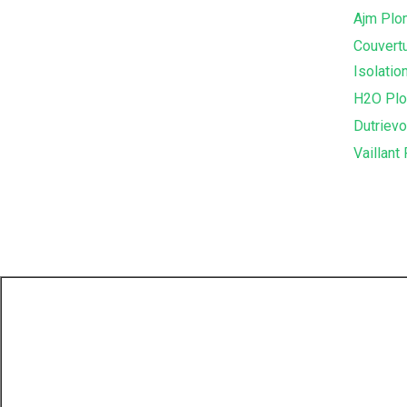
Ajm Plom
Couvert
Isolatio
H2O Plo
Dutriev
Vaillant