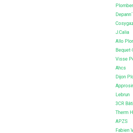
Plomber
Depann
Cosyga
J.Calia
Allo Pl
Bequet-
Visse Pè
Ahcs
Dijon P
Approsi
Lebrun
3CR Bât
Therm H
APZS
Fabien 