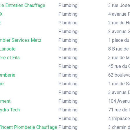
ie Entretien Chauffage
Plumbing
3 rue Jose
´X
Plumbing
4 avenue 
z
Plumbing
2 rue du H
Plumbing
2 avenue 
ombier Services Metz
Plumbing
1 place du
Lanoote
Plumbing
8 B rue de
re et Fils
Plumbing
3 rue de la
Plumbing
45 rue du G
lomberie
Plumbing
62 boulevar
ne
Plumbing
1 rue de S
Plumbing
3 avenue D
iment
Plumbing
104 Avenue
ydro Tech
Plumbing
71 rue de 
Plumbing
4 Impasse 
Vincent Plomberie Chauffage
Plumbing
3 chemin du