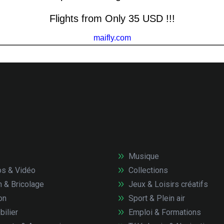
Musique
s & Vidéo
Collections
n & Bricolage
Jeux & Loisirs créatifs
on
Sport & Plein air
ilier
Emploi & Formations