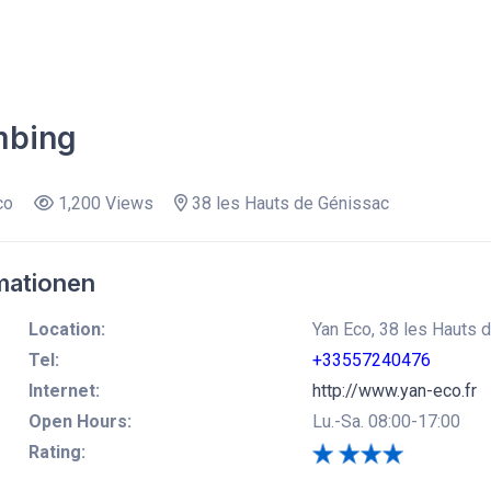
mbing
co
1,200 Views
38 les Hauts de Génissac
mationen
Location:
Yan Eco, 38 les Hauts 
Tel:
+33557240476
Internet:
http://www.yan-eco.fr
Open Hours:
Lu.-Sa. 08:00-17:00
Rating: