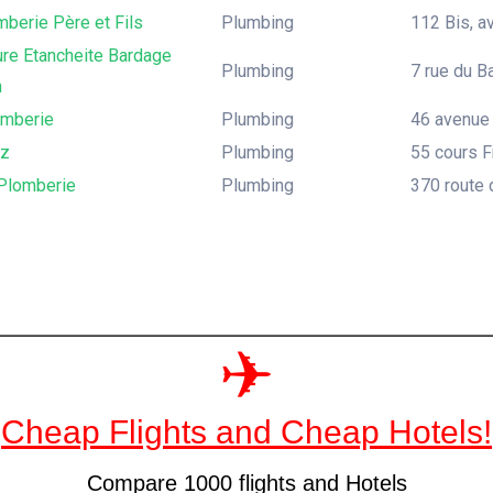
berie Père et Fils
Plumbing
112 Bis, a
ure Etancheite Bardage
Plumbing
7 rue du B
n
mberie
Plumbing
46 avenue 
oz
Plumbing
55 cours F
 Plomberie
Plumbing
370 route 