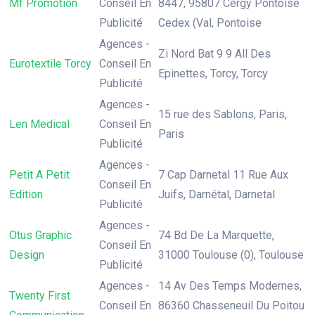
Mf Promotion
Conseil En
8447, 95807 Cergy Pontoise
Publicité
Cedex (Val, Pontoise
Agences -
Zi Nord Bat 9 9 All Des
Eurotextile Torcy
Conseil En
Epinettes, Torcy, Torcy
Publicité
Agences -
15 rue des Sablons, Paris,
Len Medical
Conseil En
Paris
Publicité
Agences -
Petit A Petit
7 Cap Darnetal 11 Rue Aux
Conseil En
Edition
Juifs, Darnétal, Darnetal
Publicité
Agences -
Otus Graphic
74 Bd De La Marquette,
Conseil En
Design
31000 Toulouse (0), Toulouse
Publicité
Agences -
14 Av Des Temps Modernes,
Twenty First
Conseil En
86360 Chasseneuil Du Poitou