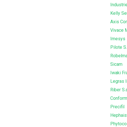
Industri
Kelly Se
Axis Co
Vivace 
Imesys
Pilote S.
Robelma
Sicam
Iwaki Fr
Legras I
Riber S.a
Conform
Precifil
Hephais
Phytoco