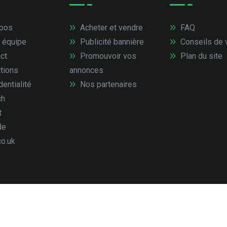
pos
Acheter et vendre
FAQ
 équipe
Publicité bannière
Conseils de 
ct
Promouvoir vos
Plan du site
tions
annonces
entialité
Nos partenaires
ch
t
de
co.uk
droits réservés.