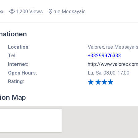
ex
1,200 Views
rue Messayais
mationen
Location:
Valorex, rue Messayais
Tel:
+33299976333
Internet:
http://www.valorex.co
Open Hours:
Lu.-Sa. 08:00-17:00
Rating:
ion Map