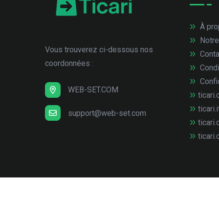
À pro
Notre
Vous trouverez ci-dessous nos
Conta
coordonnées :
Condi
Confid
WEB-SET.COM
ticari.
ticari.i
support@web-set.com
ticari.
ticari.
© Copyright
2026
web-set interactive GmbH
Tous 