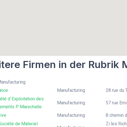
tere Firmen in der Rubrik
Manufacturing
ance
Manufacturing
28 rue du T
té d´Exploitation des
Manufacturing
57 rue Emi
ements P. Marechalle
ive
Manufacturing
8 chemin d
Société de Materiel
Zi les Ric