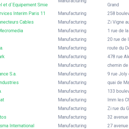
Manufacturing
el et d´Equipement Smie
Grand
rvices Interim Paris 11
Manufacturing
258 boulev
nnecteurs Cables
Manufacturing
Zi Vigne a
Mecromedia
Manufacturing
1 rue de la
Manufacturing
20 rue de 
a.
Manufacturing
route du D
rk
Manufacturing
478 rue Al
Manufacturing
chemin de 
ance S.a.
Manufacturing
9 rue Joly
ndustries
Manufacturing
quai de Ma
.
Manufacturing
133 boulev
at
Manufacturing
Imm les C
Manufacturing
Zi rue du 
tos
Manufacturing
32 avenue 
sma International
Manufacturing
27 avenue 