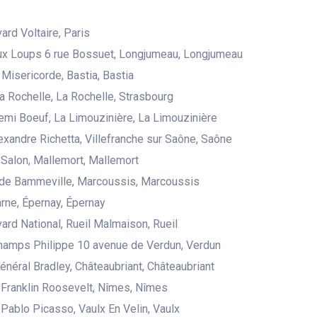
ard Voltaire, Paris
ux Loups 6 rue Bossuet, Longjumeau, Longjumeau
 Misericorde, Bastia, Bastia
la Rochelle, La Rochelle, Strasbourg
emi Boeuf, La Limouzinière, La Limouzinière
exandre Richetta, Villefranche sur Saône, Saône
Salon, Mallemort, Mallemort
 de Bammeville, Marcoussis, Marcoussis
rne, Épernay, Épernay
ard National, Rueil Malmaison, Rueil
hamps Philippe 10 avenue de Verdun, Verdun
Général Bradley, Châteaubriant, Châteaubriant
Franklin Roosevelt, Nîmes, Nîmes
Pablo Picasso, Vaulx En Velin, Vaulx