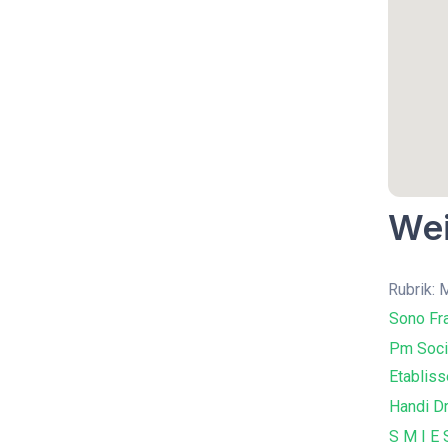
Wei
Rubrik: 
Sono Fr
Pm Socié
Etabliss
Handi Dr
S M I E 