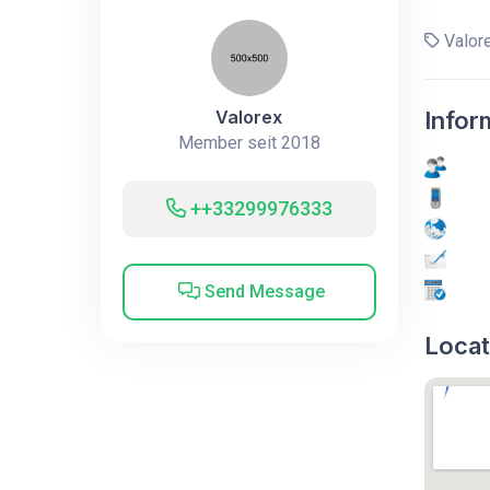
Valor
Valorex
Infor
Member seit 2018
++33299976333
Send Message
Locat