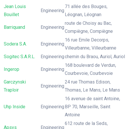
Jean Louis
71 allée des Bouges,
Engineering
Bouillet
Léognan, Léognan
route de Choisy au Bac,
Barriquand
Engineering
Compiègne, Compiègne
16 rue Emile Decorps,
Sodera S.A.
Engineering
Villeurbanne, Villeurbanne
Sogitec S.A.R.L.
Engineering
chemin du Braou, Auriol, Auriol
168 boulevard de Verdun,
Ingerop
Engineering
Courbevoie, Courbevoie
Garczynski
24 rue Thomas Edison,
Engineering
Traploir
Thomas, Le Mans, Le Mans
16 avenue de saint Antoine,
Uhp Inside
Engineering
BP 70, Marseille, Saint
Antoine
612 route de la Seds,
Apsys
Engineering