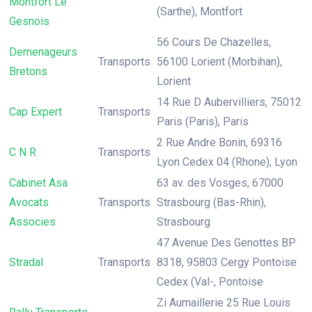
Montfort Le
(Sarthe), Montfort
Gesnois
56 Cours De Chazelles,
Demenageurs
Transports
56100 Lorient (Morbihan),
Bretons
Lorient
14 Rue D Aubervilliers, 75012
Cap Expert
Transports
Paris (Paris), Paris
2 Rue Andre Bonin, 69316
C N R
Transports
Lyon Cedex 04 (Rhone), Lyon
Cabinet Asa
63 av. des Vosges, 67000
Avocats
Transports
Strasbourg (Bas-Rhin),
Associes
Strasbourg
47 Avenue Des Genottes BP
Stradal
Transports
8318, 95803 Cergy Pontoise
Cedex (Val-, Pontoise
Zi Aumaillerie 25 Rue Louis