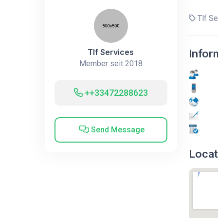
Tlf Se
Tlf Services
Infor
Member seit 2018
++33472288623
Send Message
Locat