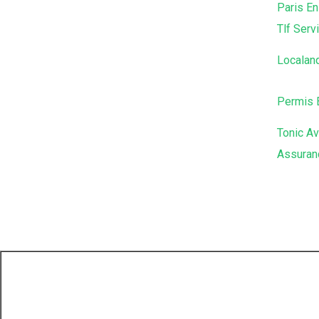
Paris En
Tlf Serv
Localan
Permis 
Tonic Av
Assuran