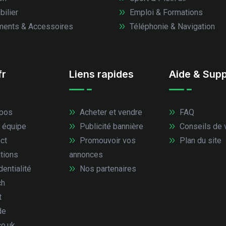
ilier
Emploi & Formations
ents & Accessoires
Téléphonie & Navigation
fr
Liens rapides
Aide & Supp
pos
Acheter et vendre
FAQ
 équipe
Publicité bannière
Conseils de 
ct
Promouvoir vos
Plan du site
tions
annonces
entialité
Nos partenaires
ch
t
de
co.uk