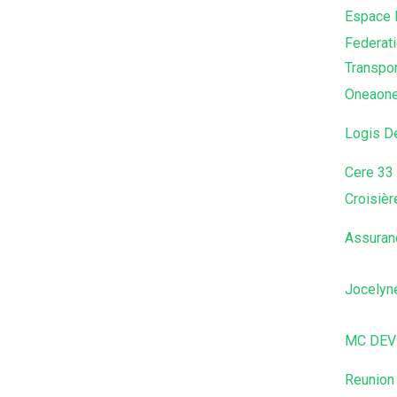
Espace 
Federat
Transpor
Oneaon
Logis D
Cere 33
Croisièr
Assuran
Jocelyn
MC DEV
Reunion