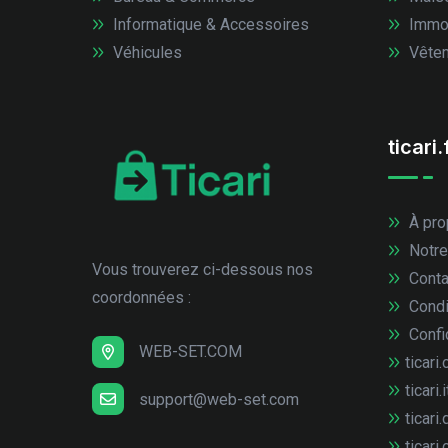
Informatique & Accessoires
Immob
Véhicules
Vêtem
ticari.
À pro
Notre
Vous trouverez ci-dessous nos
Conta
coordonnées :
Condi
Confid
WEB-SET.COM
ticari.
ticari.i
support@web-set.com
ticari.
ticari.