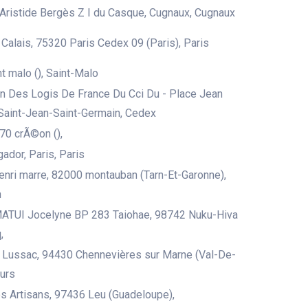
 Aristide Bergès Z I du Casque, Cugnaux, Cugnaux
Calais, 75320 Paris Cedex 09 (Paris), Paris
t malo (), Saint-Malo
n Des Logis De France Du Cci Du - Place Jean
 Saint-Jean-Saint-Germain, Cedex
70 crÃ©on (),
ador, Paris, Paris
henri marre, 82000 montauban (Tarn-Et-Garonne),
n
UI Jocelyne BP 283 Taiohae, 98742 Nuku-Hiva
,
 Lussac, 94430 Chennevières sur Marne (Val-De-
urs
 Artisans, 97436 Leu (Guadeloupe),