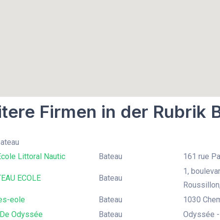
tere Firmen in der Rubrik 
Bateau
cole Littoral Nautic
Bateau
161 rue Pa
1, bouleva
TEAU ECOLE
Bateau
Roussillon
es-eole
Bateau
1030 Chem
e De Odyssée
Bateau
Odyssée - 