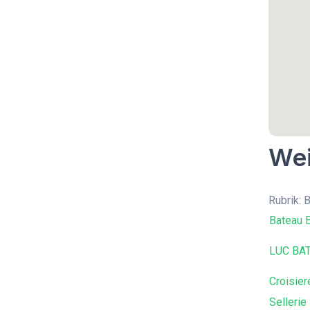
Wei
Rubrik: 
Bateau E
LUC BA
Croisier
Selleri