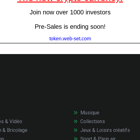
Musique
s & Vidéo
Collections
n & Bricolage
Jeux & Loisirs créatifs
on
Sport & Plein air