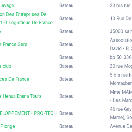
Lavage
Bateau
23 bis rue
ion Des Entreprises De
Bateau
13 Rue De 
t Et Logistique De France
e
Bateau
35000 sain
Associatio
e France Gers
Bateau
David - B,
Bateau
bp 50, 336
e club
Bateau
20 rue Mog
5 bis rue 
ces De France
Bateau
Montauba
Mme MAMAT
e Henua Enana Tours
Bateau
- Iles Marq
46 rue Gay
ELOPPEMENT - PRO-TECH
Bateau
Marne), So
 Plonge
Bateau
Avenue Des