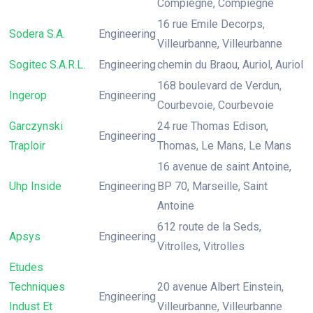
Compiègne, Compiègne
16 rue Emile Decorps,
Sodera S.A.
Engineering
Villeurbanne, Villeurbanne
Sogitec S.A.R.L.
Engineering
chemin du Braou, Auriol, Auriol
168 boulevard de Verdun,
Ingerop
Engineering
Courbevoie, Courbevoie
Garczynski
24 rue Thomas Edison,
Engineering
Traploir
Thomas, Le Mans, Le Mans
16 avenue de saint Antoine,
Uhp Inside
Engineering
BP 70, Marseille, Saint
Antoine
612 route de la Seds,
Apsys
Engineering
Vitrolles, Vitrolles
Etudes
Techniques
20 avenue Albert Einstein,
Engineering
Indust Et
Villeurbanne, Villeurbanne