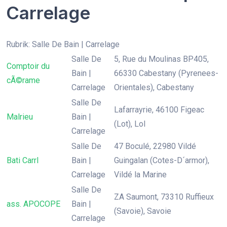
Carrelage
Rubrik: Salle De Bain | Carrelage
Salle De
5, Rue du Moulinas BP405,
Comptoir du
Bain |
66330 Cabestany (Pyrenees-
cÃ©rame
Carrelage
Orientales), Cabestany
Salle De
Lafarrayrie, 46100 Figeac
Malrieu
Bain |
(Lot), Lol
Carrelage
Salle De
47 Boculé, 22980 Vildé
Bati Carrl
Bain |
Guingalan (Cotes-D´armor),
Carrelage
Vildé la Marine
Salle De
ZA Saumont, 73310 Ruffieux
ass. APOCOPE
Bain |
(Savoie), Savoie
Carrelage