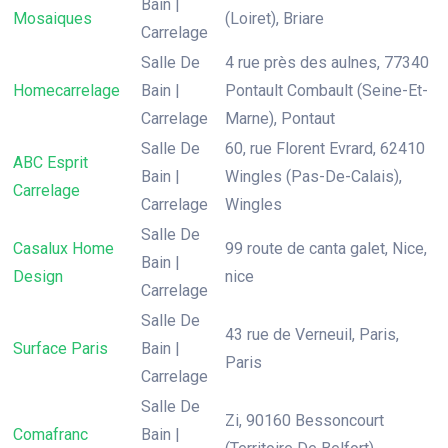
Bain |
Mosaiques
(Loiret), Briare
Carrelage
Salle De
4 rue près des aulnes, 77340
Homecarrelage
Bain |
Pontault Combault (Seine-Et-
Carrelage
Marne), Pontaut
Salle De
60, rue Florent Evrard, 62410
ABC Esprit
Bain |
Wingles (Pas-De-Calais),
Carrelage
Carrelage
Wingles
Salle De
Casalux Home
99 route de canta galet, Nice,
Bain |
Design
nice
Carrelage
Salle De
43 rue de Verneuil, Paris,
Surface Paris
Bain |
Paris
Carrelage
Salle De
Zi, 90160 Bessoncourt
Comafranc
Bain |