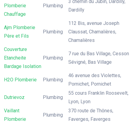
3 chemin du Jubin, Dardilly,
Plomberie
Plumbing
Dardilly
Chauffage
112 Bis, avenue Joseph
Ajm Plomberie
Plumbing
Claussat, Chamalières,
Père et Fils
Chamalières
Couverture
7 rue du Bas Village, Cesson
Etancheite
Plumbing
Sévigné, Bas Village
Bardage Isolation
46 avenue des Violettes,
H2O Plomberie
Plumbing
Pornichet, Pornichet
55 cours Franklin Roosevelt,
Dutrievoz
Plumbing
Lyon, Lyon
Vaillant
370 route de Thônes,
Plumbing
Plomberie
Faverges, Faverges