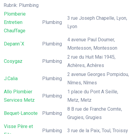
Rubrik: Plumbing
Plomberie
3 rue Joseph Chapelle, Lyon,
Entretien
Plumbing
Lyon
Chauffage
4 avenue Paul Doumer,
Depann´X
Plumbing
Montesson, Montesson
2 rue du Huit Mai 1945,
Cosygaz
Plumbing
Achères, Achères
2 avenue Georges Pompidou,
J.Calia
Plumbing
Nîmes, Nîmes
Allo Plombier
1 place du Pont A Seille,
Plumbing
Services Metz
Metz, Metz
8 B rue de Franche Comte,
Bequet-Lanoote
Plumbing
Grugies, Grugies
Visse Père et
Plumbing
3 rue de la Paix, Toul, Troissy