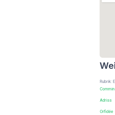
Wei
Rubrik: 
Commins
Adriss
Orfidée