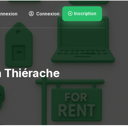
Inscription
nnexion
Connexion
a Thiérache