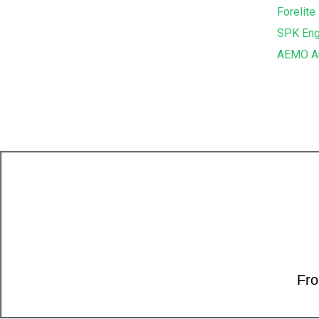
Forelite
SPK Eng
AEMO Au