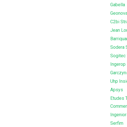
Gabella
Geonova
C2bi St
Jean Lou
Barriqua
Sodera S
Sogitec 
Ingerop
Garczyns
Uhp Ins
Apsys
Etudes T
Commerc
Ingenior
Serfim