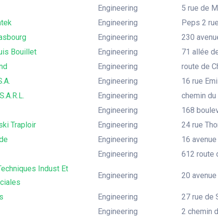
Engineering
5 rue de M
tek
Engineering
Peps 2 rue
rasbourg
Engineering
230 avenu
is Bouillet
Engineering
71 allée 
nd
Engineering
route de 
.A.
Engineering
16 rue Emi
S.A.R.L.
Engineering
chemin du B
Engineering
168 boulev
ki Traploir
Engineering
24 rue Th
ide
Engineering
16 avenue 
Engineering
612 route d
echniques Indust Et
Engineering
20 avenue 
iales
s
Engineering
27 rue de 
Engineering
2 chemin d