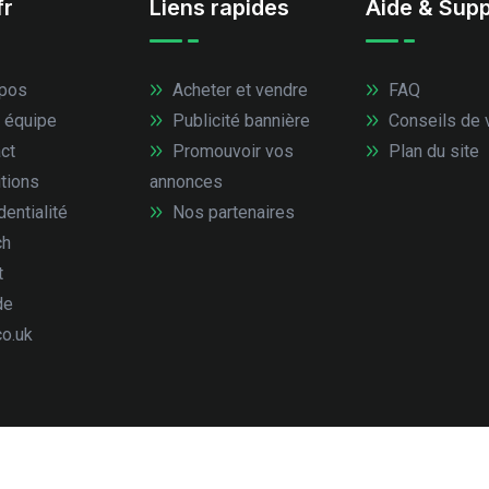
fr
Liens rapides
Aide & Supp
pos
Acheter et vendre
FAQ
 équipe
Publicité bannière
Conseils de 
ct
Promouvoir vos
Plan du site
tions
annonces
entialité
Nos partenaires
ch
t
de
co.uk