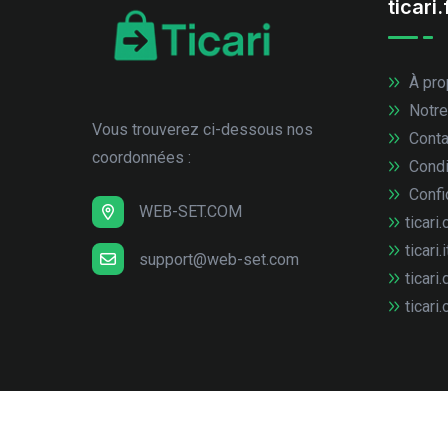
ticari.
À pro
Notre
Vous trouverez ci-dessous nos
Conta
coordonnées :
Condi
Confid
WEB-SET.COM
ticari.
ticari.i
support@web-set.com
ticari.
ticari.