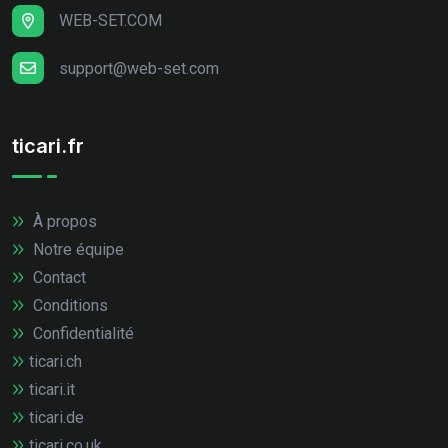
WEB-SET.COM
support@web-set.com
ticari.fr
À propos
Notre équipe
Contact
Conditions
Confidentialité
ticari.ch
ticari.it
ticari.de
ticari.co.uk