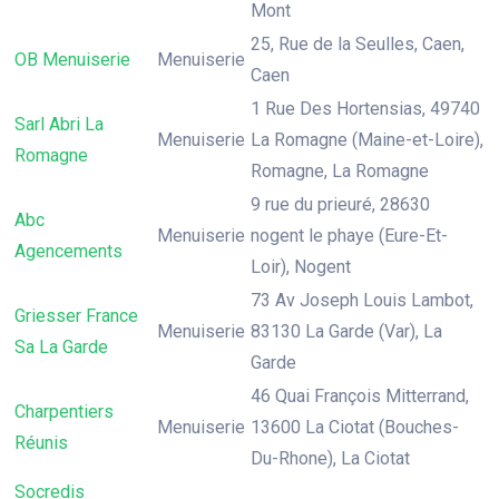
Mont
25, Rue de la Seulles, Caen,
OB Menuiserie
Menuiserie
Caen
1 Rue Des Hortensias, 49740
Sarl Abri La
Menuiserie
La Romagne (Maine-et-Loire),
Romagne
Romagne, La Romagne
9 rue du prieuré, 28630
Abc
Menuiserie
nogent le phaye (Eure-Et-
Agencements
Loir), Nogent
73 Av Joseph Louis Lambot,
Griesser France
Menuiserie
83130 La Garde (Var), La
Sa La Garde
Garde
46 Quai François Mitterrand,
Charpentiers
Menuiserie
13600 La Ciotat (Bouches-
Réunis
Du-Rhone), La Ciotat
Socredis