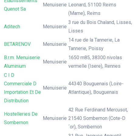
Etablissements
Menuiserie
Leonard, 51100 Reims
Quenot Sa
(Marne), Reims
3 rue du Bois Chaland, Lisses,
Aditech
Menuiserie
Lisses
14 rue de la Tannerie, La
BETARENOV
Menuiserie
Tannerie, Poissy
B.r.m. Menuiserie
1650 rn85, 38300 nivolas
Menuiserie
Aluminium
vermelle (Isere), Rennes
C I D
Commerciale D
44340 Bouguenais (Loire-
Menuiserie
Importation Et De
Atlantique), Bouguenais
Distribution
42 Rue Ferdinand Mercusot,
Hostelleries De
Menuiserie
21540 Sombernon (Cote-D
Sombernon
´or), Sombernon
31 Rue Jacques Anquetil,