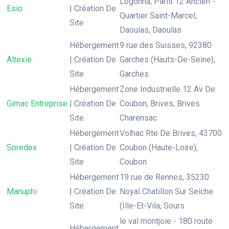
Logonna, Paris 12 Ancien -
Esio
| Création De
Quartier Saint-Marcel,
Site
Daoulas, Daoulas
Hébergement
9 rue des Suisses, 92380
Altexie
| Création De
Garches (Hauts-De-Seine),
Site
Garches
Hébergement
Zone Industrielle 12 Av De
Gimac Entreprise
| Création De
Coubon, Brives, Brives
Site
Charensac
Hébergement
Volhac Rte De Brives, 43700
Soredex
| Création De
Coubon (Haute-Loire),
Site
Coubon
Hébergement
19 rue de Rennes, 35230
Manuphi
| Création De
Noyal Chatillon Sur Seiche
Site
(Ille-Et-Vila, Sours
le val montjoie - 180 route
Hébergement