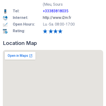
(Meu, Sours
Tel:
+33383818035
Internet:
http://www.i2m.fr
Open Hours:
Lu.-Sa. 08:00-17:00
Rating:
Location Map