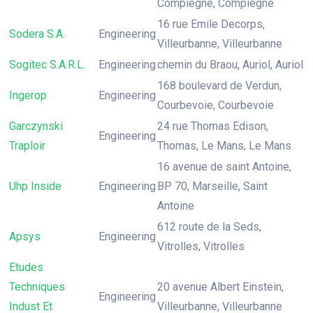
Compiègne, Compiègne
16 rue Emile Decorps,
Sodera S.A.
Engineering
Villeurbanne, Villeurbanne
Sogitec S.A.R.L.
Engineering
chemin du Braou, Auriol, Auriol
168 boulevard de Verdun,
Ingerop
Engineering
Courbevoie, Courbevoie
Garczynski
24 rue Thomas Edison,
Engineering
Traploir
Thomas, Le Mans, Le Mans
16 avenue de saint Antoine,
Uhp Inside
Engineering
BP 70, Marseille, Saint
Antoine
612 route de la Seds,
Apsys
Engineering
Vitrolles, Vitrolles
Etudes
Techniques
20 avenue Albert Einstein,
Engineering
Indust Et
Villeurbanne, Villeurbanne