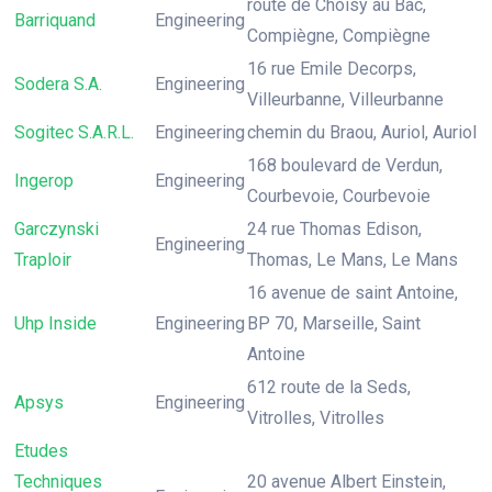
route de Choisy au Bac,
Barriquand
Engineering
Compiègne, Compiègne
16 rue Emile Decorps,
Sodera S.A.
Engineering
Villeurbanne, Villeurbanne
Sogitec S.A.R.L.
Engineering
chemin du Braou, Auriol, Auriol
168 boulevard de Verdun,
Ingerop
Engineering
Courbevoie, Courbevoie
Garczynski
24 rue Thomas Edison,
Engineering
Traploir
Thomas, Le Mans, Le Mans
16 avenue de saint Antoine,
Uhp Inside
Engineering
BP 70, Marseille, Saint
Antoine
612 route de la Seds,
Apsys
Engineering
Vitrolles, Vitrolles
Etudes
Techniques
20 avenue Albert Einstein,