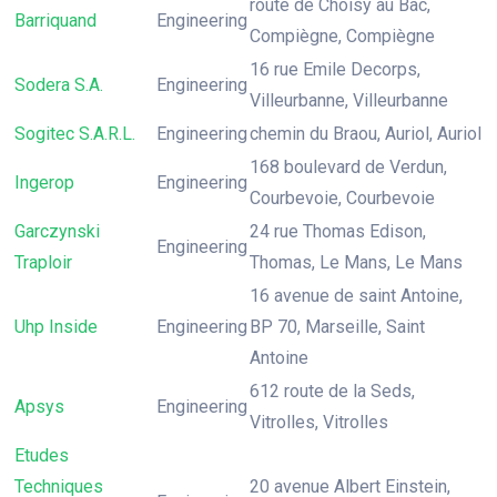
route de Choisy au Bac,
Barriquand
Engineering
Compiègne, Compiègne
16 rue Emile Decorps,
Sodera S.A.
Engineering
Villeurbanne, Villeurbanne
Sogitec S.A.R.L.
Engineering
chemin du Braou, Auriol, Auriol
168 boulevard de Verdun,
Ingerop
Engineering
Courbevoie, Courbevoie
Garczynski
24 rue Thomas Edison,
Engineering
Traploir
Thomas, Le Mans, Le Mans
16 avenue de saint Antoine,
Uhp Inside
Engineering
BP 70, Marseille, Saint
Antoine
612 route de la Seds,
Apsys
Engineering
Vitrolles, Vitrolles
Etudes
Techniques
20 avenue Albert Einstein,