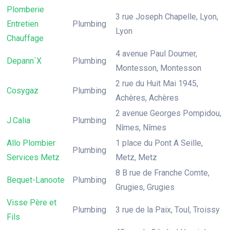
Plomberie
3 rue Joseph Chapelle, Lyon,
Entretien
Plumbing
Lyon
Chauffage
4 avenue Paul Doumer,
Depann´X
Plumbing
Montesson, Montesson
2 rue du Huit Mai 1945,
Cosygaz
Plumbing
Achères, Achères
2 avenue Georges Pompidou,
J.Calia
Plumbing
Nîmes, Nîmes
Allo Plombier
1 place du Pont A Seille,
Plumbing
Services Metz
Metz, Metz
8 B rue de Franche Comte,
Bequet-Lanoote
Plumbing
Grugies, Grugies
Visse Père et
Plumbing
3 rue de la Paix, Toul, Troissy
Fils