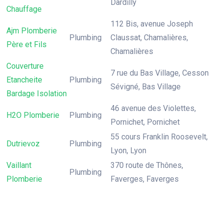
Dardilly
Chauffage
112 Bis, avenue Joseph
Ajm Plomberie
Plumbing
Claussat, Chamalières,
Père et Fils
Chamalières
Couverture
7 rue du Bas Village, Cesson
Etancheite
Plumbing
Sévigné, Bas Village
Bardage Isolation
46 avenue des Violettes,
H2O Plomberie
Plumbing
Pornichet, Pornichet
55 cours Franklin Roosevelt,
Dutrievoz
Plumbing
Lyon, Lyon
Vaillant
370 route de Thônes,
Plumbing
Plomberie
Faverges, Faverges