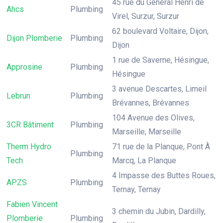
45 rue du Général Henri de
Ahcs
Plumbing
Virel, Surzur, Surzur
62 boulevard Voltaire, Dijon,
Dijon Plomberie
Plumbing
Dijon
1 rue de Saverne, Hésingue,
Approsine
Plumbing
Hésingue
3 avenue Descartes, Limeil
Lebrun
Plumbing
Brévannes, Brévannes
104 Avenue des Olives,
3CR Bâtiment
Plumbing
Marseille, Marseille
Therm Hydro
71 rue de la Planque, Pont À
Plumbing
Tech
Marcq, La Planque
4 Impasse des Buttes Roues,
APZS
Plumbing
Ternay, Ternay
Fabien Vincent
3 chemin du Jubin, Dardilly,
Plomberie
Plumbing