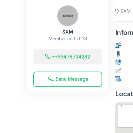
SXM
SXM
Infor
Member seit 2018
++33478704232
Send Message
Locat