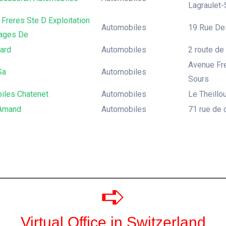
Lagraulet-
Freres Ste D Exploitation
Automobiles
19 Rue De
ages De
ard
Automobiles
2 route de
Avenue Fre
Sa
Automobiles
Sours
iles Chatenet
Automobiles
Le Theillo
Amand
Automobiles
71 rue de 