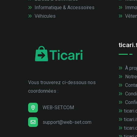
Informatique & Accessoires
Immob
Véhicules
Vêtem
ticari.
À pro
Notre
Vous trouverez ci-dessous nos
Conta
coordonnées :
Condi
Confid
WEB-SET.COM
ticari.
ticari.i
support@web-set.com
ticari.
ticari.