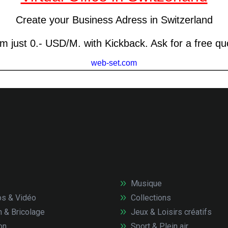
Musique
s & Vidéo
Collections
n & Bricolage
Jeux & Loisirs créatifs
on
Sport & Plein air