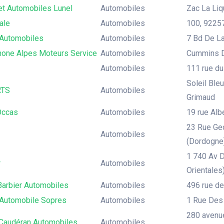
et Automobiles Lunel
Automobiles
Zac La Liq
ale
Automobiles
100, 92257
Automobiles
Automobiles
7 Bd De La
one Alpes Moteurs Service
Automobiles
Cummins D
Automobiles
111 rue du
Soleil Ble
TS
Automobiles
Grimaud
Occas
Automobiles
19 rue Al
23 Rue Geo
Automobiles
(Dordogne)
1 740 Av 
r
Automobiles
Orientales
Barbier Automobiles
Automobiles
496 rue d
Automobile Sopres
Automobiles
1 Rue Des 
280 avenue
 Caudéran Automobiles
Automobiles