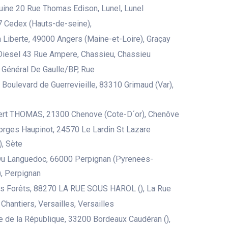
uine 20 Rue Thomas Edison, Lunel, Lunel
 Cedex (Hauts-de-seine),
 Liberte, 49000 Angers (Maine-et-Loire), Graçay
iesel 43 Rue Ampere, Chassieu, Chassieu
 Général De Gaulle/BP, Rue
u Boulevard de Guerrevieille, 83310 Grimaud (Var),
bert THOMAS, 21300 Chenove (Cote-D´or), Chenôve
rges Haupinot, 24570 Le Lardin St Lazare
, Sète
Du Languedoc, 66000 Perpignan (Pyrenees-
), Perpignan
es Forêts, 88270 LA RUE SOUS HAROL (), La Rue
Chantiers, Versailles, Versailles
 de la République, 33200 Bordeaux Caudéran (),