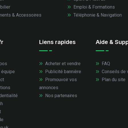
ilier
Emploi & Formations
ents & Accessoires
Téléphonie & Navigation
fr
Liens rapides
Aide & Supp
pos
Acheter et vendre
FAQ
 équipe
Publicité bannière
Conseils de 
ct
Promouvoir vos
Plan du site
tions
annonces
entialité
Nos partenaires
ch
t
de
co.uk