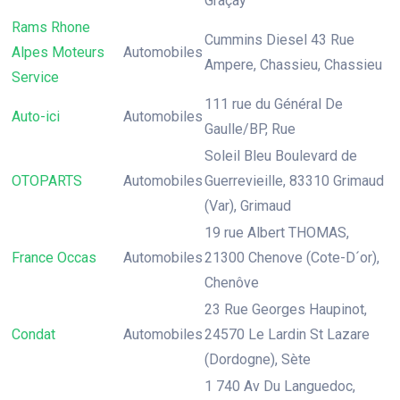
Graçay
Rams Rhone
Cummins Diesel 43 Rue
Alpes Moteurs
Automobiles
Ampere, Chassieu, Chassieu
Service
111 rue du Général De
Auto-ici
Automobiles
Gaulle/BP, Rue
Soleil Bleu Boulevard de
OTOPARTS
Automobiles
Guerrevieille, 83310 Grimaud
(Var), Grimaud
19 rue Albert THOMAS,
France Occas
Automobiles
21300 Chenove (Cote-D´or),
Chenôve
23 Rue Georges Haupinot,
Condat
Automobiles
24570 Le Lardin St Lazare
(Dordogne), Sète
1 740 Av Du Languedoc,