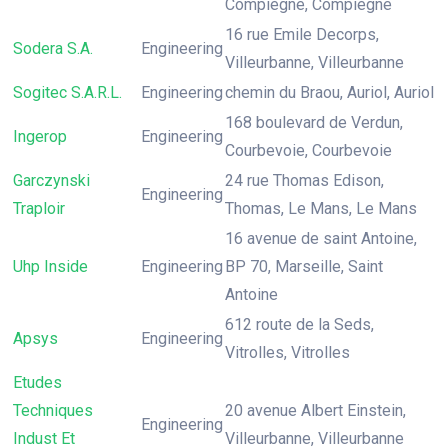
Compiègne, Compiègne
16 rue Emile Decorps,
Sodera S.A.
Engineering
Villeurbanne, Villeurbanne
Sogitec S.A.R.L.
Engineering
chemin du Braou, Auriol, Auriol
168 boulevard de Verdun,
Ingerop
Engineering
Courbevoie, Courbevoie
Garczynski
24 rue Thomas Edison,
Engineering
Traploir
Thomas, Le Mans, Le Mans
16 avenue de saint Antoine,
Uhp Inside
Engineering
BP 70, Marseille, Saint
Antoine
612 route de la Seds,
Apsys
Engineering
Vitrolles, Vitrolles
Etudes
Techniques
20 avenue Albert Einstein,
Engineering
Indust Et
Villeurbanne, Villeurbanne