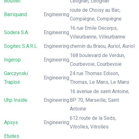
Bouillet
Léognan, Léognan
route de Choisy au Bac,
Barriquand
Engineering
Compiègne, Compiègne
16 rue Emile Decorps,
Sodera S.A.
Engineering
Villeurbanne, Villeurbanne
Sogitec S.A.R.L.
Engineering
chemin du Braou, Auriol, Auriol
168 boulevard de Verdun,
Ingerop
Engineering
Courbevoie, Courbevoie
Garczynski
24 rue Thomas Edison,
Engineering
Traploir
Thomas, Le Mans, Le Mans
16 avenue de saint Antoine,
Uhp Inside
Engineering
BP 70, Marseille, Saint
Antoine
612 route de la Seds,
Apsys
Engineering
Vitrolles, Vitrolles
Etudes