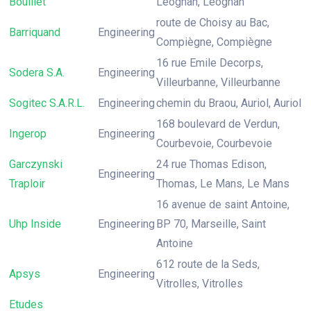
Bouillet
Léognan, Léognan
route de Choisy au Bac,
Barriquand
Engineering
Compiègne, Compiègne
16 rue Emile Decorps,
Sodera S.A.
Engineering
Villeurbanne, Villeurbanne
Sogitec S.A.R.L.
Engineering
chemin du Braou, Auriol, Auriol
168 boulevard de Verdun,
Ingerop
Engineering
Courbevoie, Courbevoie
Garczynski
24 rue Thomas Edison,
Engineering
Traploir
Thomas, Le Mans, Le Mans
16 avenue de saint Antoine,
Uhp Inside
Engineering
BP 70, Marseille, Saint
Antoine
612 route de la Seds,
Apsys
Engineering
Vitrolles, Vitrolles
Etudes