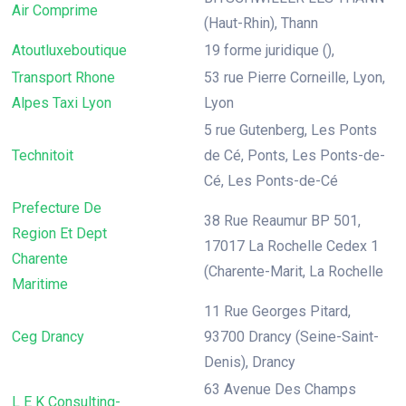
Air Comprime
(Haut-Rhin), Thann
Atoutluxeboutique
19 forme juridique (),
Transport Rhone
53 rue Pierre Corneille, Lyon,
Alpes Taxi Lyon
Lyon
5 rue Gutenberg, Les Ponts
Technitoit
de Cé, Ponts, Les Ponts-de-
Cé, Les Ponts-de-Cé
Prefecture De
38 Rue Reaumur BP 501,
Region Et Dept
17017 La Rochelle Cedex 1
Charente
(Charente-Marit, La Rochelle
Maritime
11 Rue Georges Pitard,
Ceg Drancy
93700 Drancy (Seine-Saint-
Denis), Drancy
63 Avenue Des Champs
L E K Consulting-