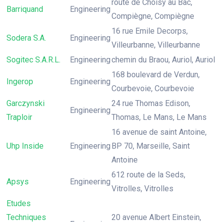
route de Choisy au Bac,
Barriquand
Engineering
Compiègne, Compiègne
16 rue Emile Decorps,
Sodera S.A.
Engineering
Villeurbanne, Villeurbanne
Sogitec S.A.R.L.
Engineering
chemin du Braou, Auriol, Auriol
168 boulevard de Verdun,
Ingerop
Engineering
Courbevoie, Courbevoie
Garczynski
24 rue Thomas Edison,
Engineering
Traploir
Thomas, Le Mans, Le Mans
16 avenue de saint Antoine,
Uhp Inside
Engineering
BP 70, Marseille, Saint
Antoine
612 route de la Seds,
Apsys
Engineering
Vitrolles, Vitrolles
Etudes
Techniques
20 avenue Albert Einstein,