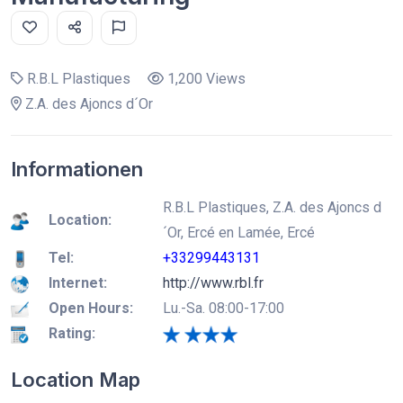
R.B.L Plastiques
1,200 Views
Z.A. des Ajoncs d´Or
Informationen
R.B.L Plastiques, Z.A. des Ajoncs d
Location:
´Or, Ercé en Lamée, Ercé
Tel:
+33299443131
Internet:
http://www.rbl.fr
Open Hours:
Lu.-Sa. 08:00-17:00
Rating:
Location Map