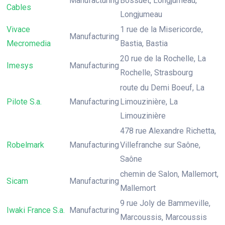
Manufacturing
Bossuet, Longjumeau,
Cables
Longjumeau
Vivace
1 rue de la Misericorde,
Manufacturing
Mecromedia
Bastia, Bastia
20 rue de la Rochelle, La
Imesys
Manufacturing
Rochelle, Strasbourg
route du Demi Boeuf, La
Pilote S.a.
Manufacturing
Limouzinière, La
Limouzinière
478 rue Alexandre Richetta,
Robelmark
Manufacturing
Villefranche sur Saône,
Saône
chemin de Salon, Mallemort,
Sicam
Manufacturing
Mallemort
9 rue Joly de Bammeville,
Iwaki France S.a.
Manufacturing
Marcoussis, Marcoussis