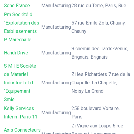
Sono France
Manufacturing
28 rue du Terre, Paris, Rue
Pm Société d
´Exploitation des
57 rue Emile Zola, Chauny,
Manufacturing
Etablissements
Chauny
P. Marechalle
8 chemin des Tards-Venus,
Handi Drive
Manufacturing
Brignais, Brignais
S M I E Société
de Materiel
Zi les Richardets 7 rue de la
Industriel et d
Manufacturing
Chapelle, La Chapelle,
´Equipement
Noisy Le Grand
Smie
Kelly Services
258 boulevard Voltaire,
Manufacturing
Interim Paris 11
Paris
Zi Vigne aux Loups 6 rue
Axis Connecteurs