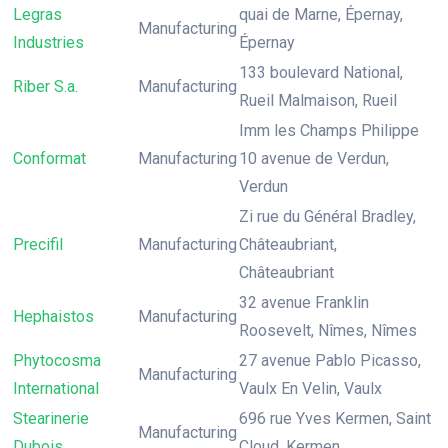
Legras
quai de Marne, Épernay,
Manufacturing
Industries
Épernay
133 boulevard National,
Riber S.a.
Manufacturing
Rueil Malmaison, Rueil
Imm les Champs Philippe
Conformat
Manufacturing
10 avenue de Verdun,
Verdun
Zi rue du Général Bradley,
Precifil
Manufacturing
Châteaubriant,
Châteaubriant
32 avenue Franklin
Hephaistos
Manufacturing
Roosevelt, Nîmes, Nîmes
Phytocosma
27 avenue Pablo Picasso,
Manufacturing
International
Vaulx En Velin, Vaulx
Stearinerie
696 rue Yves Kermen, Saint
Manufacturing
Dubois
Cloud, Kermen