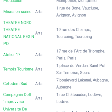
Production
Montpellier, Montpellier
1 rue de Bone, Vaucluse,
Mises en scène
Arts
Avignon, Avignon
THEATRE NORD
THEATRE
19 rue des Champs,
Arts
NATIONAL REG N
Tourcoing, Tourcoing
PD
17 rue de l´Arc de Triomphe,
Atelier 17
Arts
Paris, Paris
1 place de Verdun, Saint Pol
Ternois Tourisme
Arts
Sur Ternoise, Sours
7 boulevard Lakanal, Aubagne,
Cefedem Sud
Arts
Aubagne
Compagnia Dell
1 rue Châteaudun, Lodève,
Arts
´improvviso
Lodève
Universite De