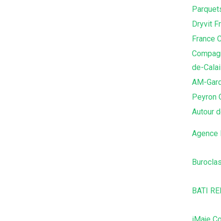
Parquet
Dryvit F
France C
Compagn
de-Cala
AM-Gar
Peyron 
Autour d
Agence 
Burocla
BATI RE
iMaje Co