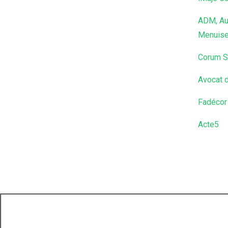
ADM, Au
Menuise
Corum S
Avocat d
Fadécor 
Acte5