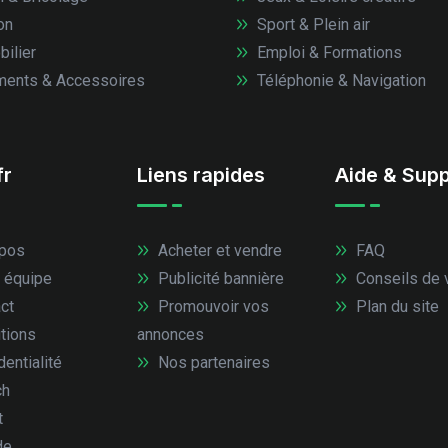
on
Sport & Plein air
ilier
Emploi & Formations
ents & Accessoires
Téléphonie & Navigation
fr
Liens rapides
Aide & Supp
pos
Acheter et vendre
FAQ
 équipe
Publicité bannière
Conseils de 
ct
Promouvoir vos
Plan du site
tions
annonces
entialité
Nos partenaires
ch
t
de