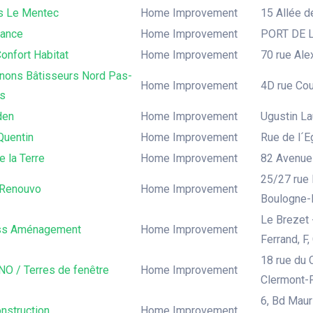
s Le Mentec
Home Improvement
15 Allée d
rance
Home Improvement
PORT DE LI
onfort Habitat
Home Improvement
70 rue Ale
ons Bâtisseurs Nord Pas-
Home Improvement
4D rue Cou
is
den
Home Improvement
Ugustin Lau
Quentin
Home Improvement
Rue de l´Eg
e la Terre
Home Improvement
82 Avenue 
25/27 rue 
Renouvo
Home Improvement
Boulogne-B
Le Brezet 
ss Aménagement
Home Improvement
Ferrand, F
18 rue du 
NO / Terres de fenêtre
Home Improvement
Clermont-
6, Bd Mau
nstruction
Home Improvement