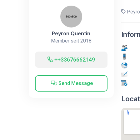
Peyro
Peyron Quentin
Infor
Member seit 2018
++33676662149
Send Message
Locat