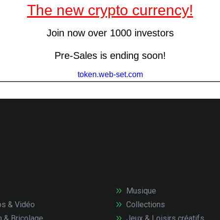
Musique
s & Vidéo
Collections
n & Bricolage
Jeux & Loisirs créatifs