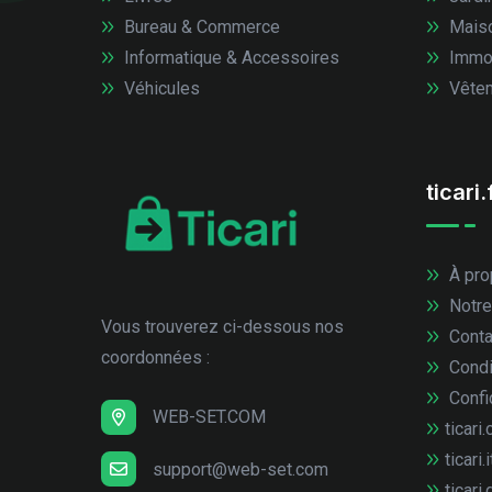
Bureau & Commerce
Mais
Informatique & Accessoires
Immob
Véhicules
Vêtem
ticari.
À pro
Notre
Vous trouverez ci-dessous nos
Conta
coordonnées :
Condi
Confid
WEB-SET.COM
ticari.
ticari.i
support@web-set.com
ticari.