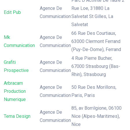
Parc D Activite De Taure 2
Agence De
Rue Loe, 31880 La
Edit Pub
Communication
Salvetat St Gilles, La
Salvetat
66 Rue Des Courtiaux,
Mk
Agence De
63000 Clermont Ferrand
Communication
Communication
(Puy-De-Dome), Ferrand
4 Rue Pierre Bucher,
Grafiti
Agence De
67000 Strasbourg (Bas-
Prospective
Communication
Rhin), Strasbourg
Arbracam
Agence De
50 Rue Des Morillons,
Production
Communication
Paris, Paris
Numerique
85, av Borrilgione, 06100
Agence De
Tema Design
Nice (Alpes-Maritimes),
Communication
Nice