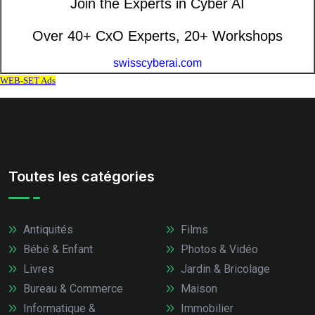
Toutes les catégories
Antiquités
Films
Bébé & Enfant
Photos & Vidéo
Livres
Jardin & Bricolage
Bureau & Commerce
Maison
Informatique &
Immobilier