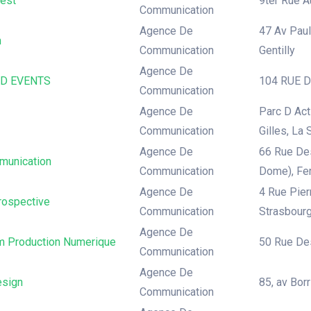
est
9ter Rue A
Communication
Agence De
47 Av Paul 
m
Communication
Gentilly
Agence De
D EVENTS
104 RUE DE
Communication
Agence De
Parc D Act
Communication
Gilles, La 
Agence De
66 Rue Des
unication
Communication
Dome), Fe
Agence De
4 Rue Pier
Prospective
Communication
Strasbour
Agence De
m Production Numerique
50 Rue Des
Communication
Agence De
sign
85, av Bor
Communication