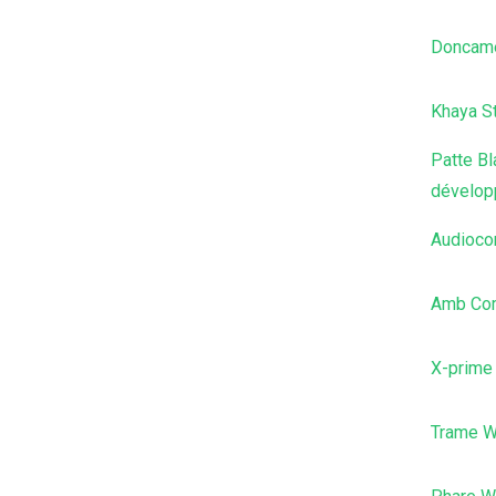
Doncam
Khaya S
Patte B
dévelop
Audioc
Amb Com
X-prime
Trame 