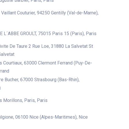
uguste Barbier, Paris, Paris
Vaillant Couturier, 94250 Gentilly (Val-de-Marne),
 L´ABBE GROULT, 75015 Paris 15 (Paris), Paris
ivite De Taure 2 Rue Loe, 31880 La Salvetat St
Salvetat
 Courtiaux, 63000 Clermont Ferrand (Puy-De-
rrand
re Bucher, 67000 Strasbourg (Bas-Rhin),
g
 Morillons, Paris, Paris
rilgione, 06100 Nice (Alpes-Maritimes), Nice