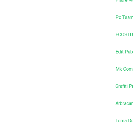
Phare W
Pc Tea
ECOSTU
Edit Pub
Mk Comm
Grafiti 
Arbraca
Tema De