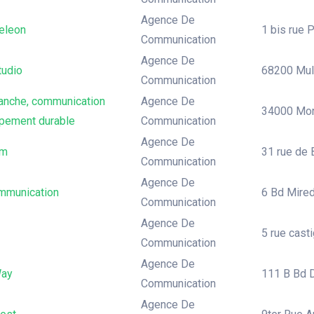
Agence De
eleon
1 bis rue P
Communication
Agence De
tudio
68200 Mul
Communication
lanche, communication
Agence De
34000 Mont
pement durable
Communication
Agence De
om
31 rue de 
Communication
Agence De
munication
6 Bd Mired
Communication
Agence De
5 rue casti
Communication
Agence De
Way
111 B Bd D
Communication
Agence De