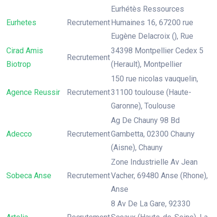
Eurhétès Ressources
Eurhetes
Recrutement
Humaines 16, 67200 rue
Eugène Delacroix (), Rue
Cirad Amis
34398 Montpellier Cedex 5
Recrutement
Biotrop
(Herault), Montpellier
150 rue nicolas vauquelin,
Agence Reussir
Recrutement
31100 toulouse (Haute-
Garonne), Toulouse
Ag De Chauny 98 Bd
Adecco
Recrutement
Gambetta, 02300 Chauny
(Aisne), Chauny
Zone Industrielle Av Jean
Sobeca Anse
Recrutement
Vacher, 69480 Anse (Rhone),
Anse
8 Av De La Gare, 92330