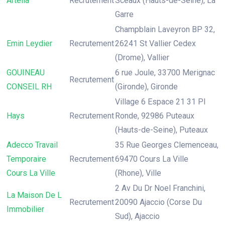
Artelia
Recrutement
Sceaux (Hauts-de-Seine), La
Garre
Champblain Laveyron BP 32,
Emin Leydier
Recrutement
26241 St Vallier Cedex
(Drome), Vallier
GOUINEAU
6 rue Joule, 33700 Merignac
Recrutement
CONSEIL RH
(Gironde), Gironde
Village 6 Espace 21 31 Pl
Hays
Recrutement
Ronde, 92986 Puteaux
(Hauts-de-Seine), Puteaux
Adecco Travail
35 Rue Georges Clemenceau,
Temporaire
Recrutement
69470 Cours La Ville
Cours La Ville
(Rhone), Ville
2 Av Du Dr Noel Franchini,
La Maison De L
Recrutement
20090 Ajaccio (Corse Du
Immobilier
Sud), Ajaccio