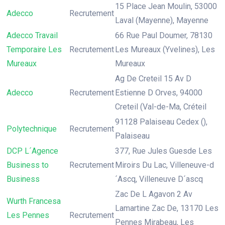
15 Place Jean Moulin, 53000
Adecco
Recrutement
Laval (Mayenne), Mayenne
Adecco Travail
66 Rue Paul Doumer, 78130
Temporaire Les
Recrutement
Les Mureaux (Yvelines), Les
Mureaux
Mureaux
Ag De Creteil 15 Av D
Adecco
Recrutement
Estienne D Orves, 94000
Creteil (Val-de-Ma, Créteil
91128 Palaiseau Cedex (),
Polytechnique
Recrutement
Palaiseau
DCP L´Agence
377, Rue Jules Guesde Les
Business to
Recrutement
Miroirs Du Lac, Villeneuve-d
Business
´Ascq, Villeneuve D´ascq
Zac De L Agavon 2 Av
Wurth Francesa
Lamartine Zac De, 13170 Les
Les Pennes
Recrutement
Pennes Mirabeau, Les