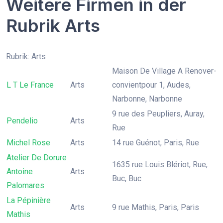
Weitere Firmen in der
Rubrik Arts
Rubrik: Arts
Maison De Village A Renover-
L T Le France
Arts
convientpour 1, Audes,
Narbonne, Narbonne
9 rue des Peupliers, Auray,
Pendelio
Arts
Rue
Michel Rose
Arts
14 rue Guénot, Paris, Rue
Atelier De Dorure
1635 rue Louis Blériot, Rue,
Antoine
Arts
Buc, Buc
Palomares
La Pépinière
Arts
9 rue Mathis, Paris, Paris
Mathis